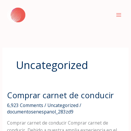
Skip
to
content
Uncategorized
Comprar carnet de conducir
Comprar
carnet
6,923 Comments
/
Uncategorized
/
de
documentosenespanol_283zd9
conducir
Comprar carnet de conducir Comprar carnet de
conducir, Debido a nuestra amplia experiencia en el