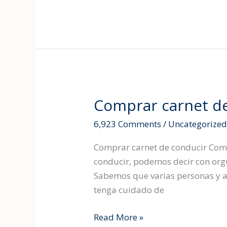
Comprar carnet d
Comprar
carnet
6,923 Comments
/
Uncategorize
de
conducir
Comprar carnet de conducir Compr
conducir, podemos decir con orgu
Sabemos que varias personas y a
tenga cuidado de
Read More »