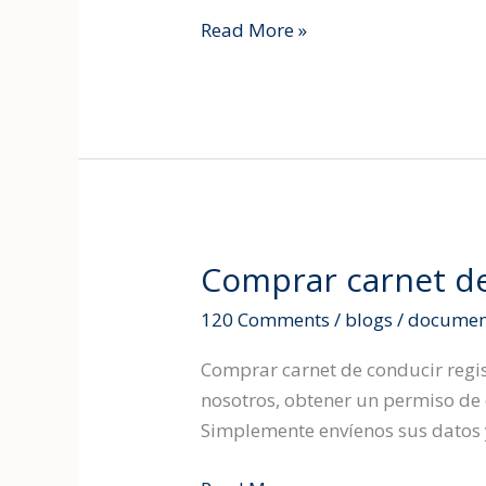
el
Read More »
Examen
Teórico
de
Conducir
en
España
–
Comprar
Comprar carnet de
Comprar
carnet
carnet
de
120 Comments
/
blogs
/
documen
de
conducir
conducir
Comprar carnet de conducir regi
DGT
registrado
nosotros, obtener un permiso de c
Aquí
Simplemente envíenos sus datos y