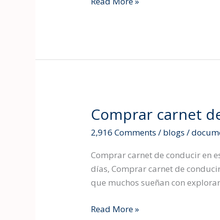
Read More »
Comprar carnet de
Comprar
carnet
2,916 Comments
/
blogs
/
docume
de
conducir
Comprar carnet de conducir en es
en
días, Comprar carnet de conducir
españa
que muchos sueñan con explorar e
2025
Read More »