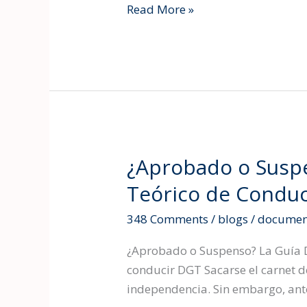
Read More »
sin
hacer
el
examen?
¿Aprobado o Suspe
¿Aprobado
o
Teórico de Conduc
Suspenso?
348 Comments
/
blogs
/
documen
La
Guía
¿Aprobado o Suspenso? La Guía D
Definitiva
conducir DGT Sacarse el carnet de
para
independencia. Sin embargo, antes
Superar