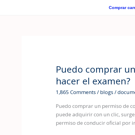
Skip
Comprar car
to
content
Puedo comprar un 
Puedo
comprar
hacer el examen?
un
1,865 Comments
/
blogs
/
docume
permiso
de
Puedo comprar un permiso de condu
conducir
puede adquirir con un clic, surg
oficial
permiso de conducir oficial por 
por
internet