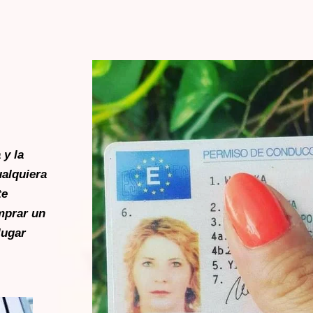
 y la
ualquiera
te
mprar un
lugar