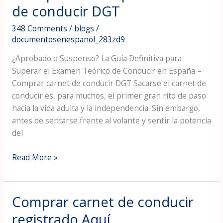
Definitiva
de conducir DGT
para
Superar
348 Comments
/
blogs
/
el
documentosenespanol_283zd9
Examen
¿Aprobado o Suspenso? La Guía Definitiva para
Teórico
Superar el Examen Teórico de Conducir en España –
de
Comprar carnet de conducir DGT Sacarse el carnet de
Conducir
conducir es, para muchos, el primer gran rito de paso
en
hacia la vida adulta y la independencia. Sin embargo,
España
antes de sentarse frente al volante y sentir la potencia
–
del
Comprar
carnet
Read More »
de
conducir
DGT
Comprar carnet de conducir
Comprar
carnet
registrado Aquí