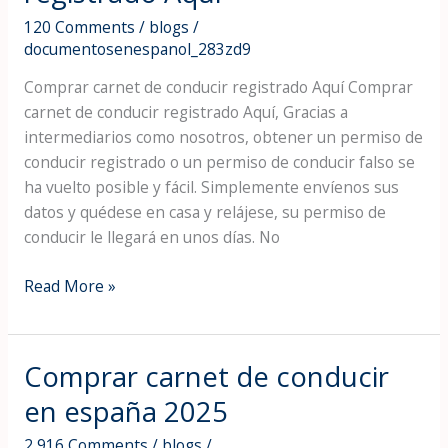
de
conducir
120 Comments
/
blogs
/
documentosenespanol_283zd9
registrado
Aquí
Comprar carnet de conducir registrado Aquí Comprar
carnet de conducir registrado Aquí, Gracias a
intermediarios como nosotros, obtener un permiso de
conducir registrado o un permiso de conducir falso se
ha vuelto posible y fácil. Simplemente envíenos sus
datos y quédese en casa y relájese, su permiso de
conducir le llegará en unos días. No
Read More »
Comprar carnet de conducir
Comprar
carnet
en españa 2025
de
conducir
2,916 Comments
/
blogs
/