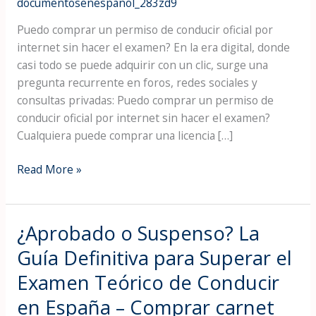
documentosenespanol_283zd9
oficial
Puedo comprar un permiso de conducir oficial por
por
internet sin hacer el examen? En la era digital, donde
internet
casi todo se puede adquirir con un clic, surge una
sin
pregunta recurrente en foros, redes sociales y
hacer
consultas privadas: Puedo comprar un permiso de
el
conducir oficial por internet sin hacer el examen?
examen?
Cualquiera puede comprar una licencia […]
Read More »
¿Aprobado o Suspenso? La
¿Aprobado
o
Guía Definitiva para Superar el
Suspenso?
Examen Teórico de Conducir
La
Guía
en España – Comprar carnet