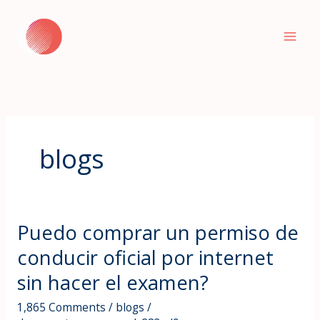
Skip
to
content
blogs
Puedo comprar un permiso de
Puedo
comprar
conducir oficial por internet
un
sin hacer el examen?
permiso
de
1,865 Comments
/
blogs
/
conducir